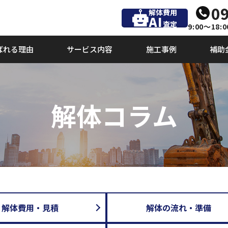
09
解体費用
AI
査定
9:00～18:0
ばれる理由
サービス内容
施工事例
補助
解体コラム
解体費用・見積
解体の流れ・準備