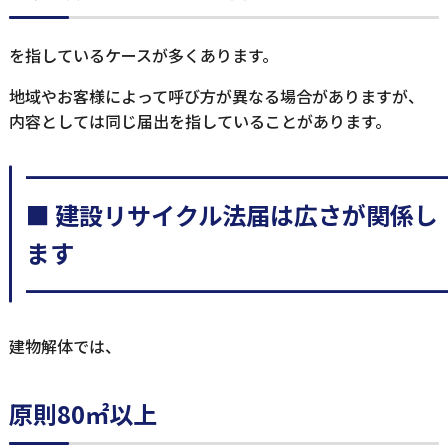
を指しているケースが多くあります。
地域やお客様によって呼び方が異なる場合がありますが、
内容としては同じ届出を指していることがあります。
━━━━━━━━━━━━━━━━━
■ 建設リサイクル法届は広さが関係し
ます
━━━━━━━━━━━━━━━━━
建物解体では、
原則80㎡以上