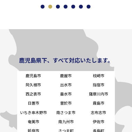
鹿児島県下、すべて対応いたします。
鹿児島市
鹿屋市
枕崎市
阿久根市
出水市
指宿市
西之表市
垂水市
薩摩川内市
日置市
曽於市
霧島市
いちき串木野市
南さつま市
志布志市
奄美市
南九州市
伊佐市
姶良市
さつま町
長島町