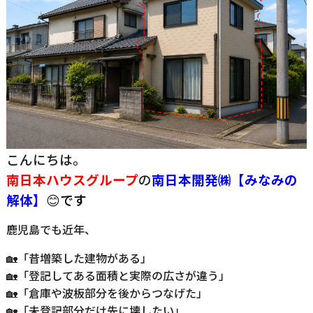
こんにちは。
南日本ハウスグループ
の
南日
本開発㈱【みなみの
解体】
😊
です
鹿児島でも近年、
🏡「昔増築した建物がある」
🏡「登記してある面積と実際の広さが違う」
🏡「倉庫や波板部分を後からつなげた」
🏡「未登記部分だけ先に壊したい」