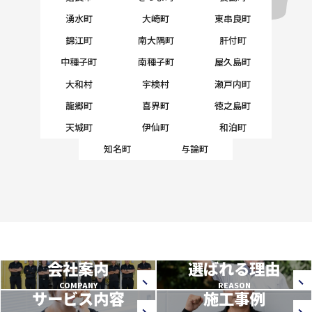
湧水町
大崎町
東串良町
錦江町
南大隅町
肝付町
中種子町
南種子町
屋久島町
大和村
宇検村
瀬戸内町
龍郷町
喜界町
徳之島町
天城町
伊仙町
和泊町
知名町
与論町
会社案内
選ばれる理由
COMPANY
REASON
サービス内容
施工事例