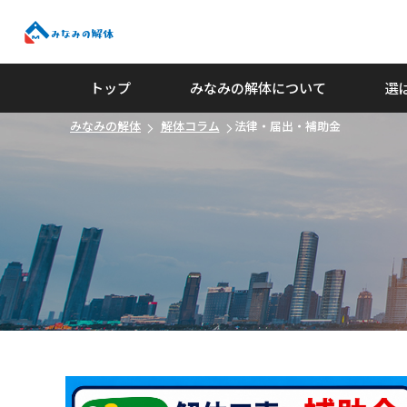
みなみの解体
トップ
みなみの解体について
選
みなみの解体
解体コラム
法律・届出・補助金