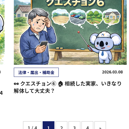
8
2026.03.08
法律・届出・補助金
👀 クエスチョン⑥ 🏠 相続した実家、いきなり
解体して大丈夫？
4
1 / 4
1
2
3
4
»