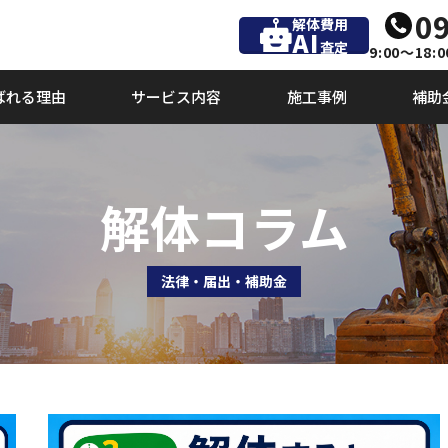
09
解体費用
AI
査定
9:00～18:0
ばれる理由
サービス内容
施工事例
補助
解体コラム
法律・届出・補助金