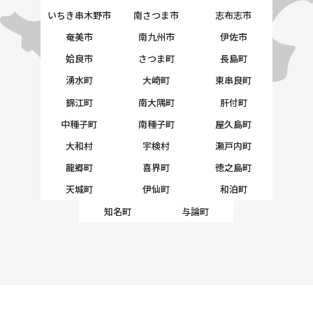
いちき串木野市
南さつま市
志布志市
奄美市
南九州市
伊佐市
姶良市
さつま町
長島町
湧水町
大崎町
東串良町
錦江町
南大隅町
肝付町
中種子町
南種子町
屋久島町
大和村
宇検村
瀬戸内町
龍郷町
喜界町
徳之島町
天城町
伊仙町
和泊町
知名町
与論町