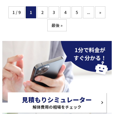
1 / 9
1
2
3
4
5
...
»
最後 »
見積もりシミュレーター
解体費用の相場をチェック