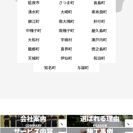
姶良市
さつま町
長島町
湧水町
大崎町
東串良町
錦江町
南大隅町
肝付町
中種子町
南種子町
屋久島町
大和村
宇検村
瀬戸内町
龍郷町
喜界町
徳之島町
天城町
伊仙町
和泊町
知名町
与論町
会社案内
選ばれる理由
COMPANY
REASON
サービス内容
施工事例