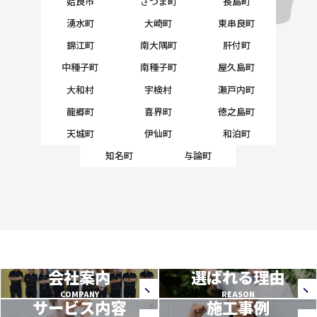
姶良市
さつま町
長島町
湧水町
大崎町
東串良町
錦江町
南大隅町
肝付町
中種子町
南種子町
屋久島町
大和村
宇検村
瀬戸内町
龍郷町
喜界町
徳之島町
天城町
伊仙町
和泊町
知名町
与論町
会社案内
選ばれる理由
COMPANY
REASON
サービス内容
施工事例