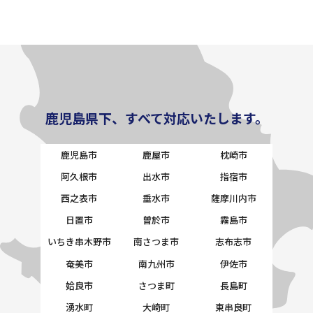
鹿児島県下、すべて対応いたします。
鹿児島市
鹿屋市
枕崎市
阿久根市
出水市
指宿市
西之表市
垂水市
薩摩川内市
日置市
曽於市
霧島市
いちき串木野市
南さつま市
志布志市
奄美市
南九州市
伊佐市
姶良市
さつま町
長島町
湧水町
大崎町
東串良町