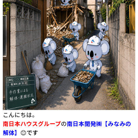
こんにちは。
南日本ハウスグループ
の
南日
本開発㈱【みなみの
解体】
😊
です