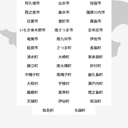
阿久根市
出水市
指宿市
西之表市
垂水市
薩摩川内市
日置市
曽於市
霧島市
いちき串木野市
南さつま市
志布志市
奄美市
南九州市
伊佐市
姶良市
さつま町
長島町
湧水町
大崎町
東串良町
錦江町
南大隅町
肝付町
中種子町
南種子町
屋久島町
大和村
宇検村
瀬戸内町
龍郷町
喜界町
徳之島町
天城町
伊仙町
和泊町
知名町
与論町