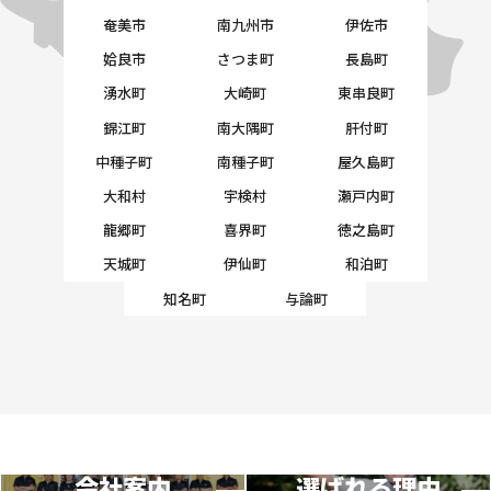
奄美市
南九州市
伊佐市
姶良市
さつま町
長島町
湧水町
大崎町
東串良町
錦江町
南大隅町
肝付町
中種子町
南種子町
屋久島町
大和村
宇検村
瀬戸内町
龍郷町
喜界町
徳之島町
天城町
伊仙町
和泊町
知名町
与論町
会社案内
選ばれる理由