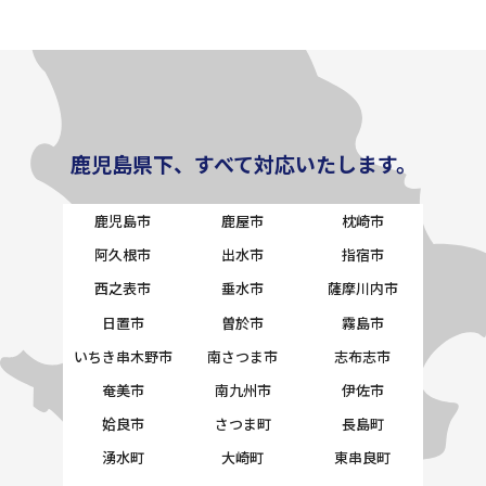
鹿児島県下、すべて対応いたします。
鹿児島市
鹿屋市
枕崎市
阿久根市
出水市
指宿市
西之表市
垂水市
薩摩川内市
日置市
曽於市
霧島市
いちき串木野市
南さつま市
志布志市
奄美市
南九州市
伊佐市
姶良市
さつま町
長島町
湧水町
大崎町
東串良町