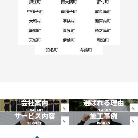
錦江町
南大隅町
肝付町
中種子町
南種子町
屋久島町
大和村
宇検村
瀬戸内町
龍郷町
喜界町
徳之島町
天城町
伊仙町
和泊町
知名町
与論町
会社案内
選ばれる理由
COMPANY
REASON
サービス内容
施工事例
SERVICE
WORKS