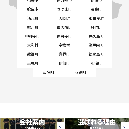
奄美市
南九州市
伊佐市
姶良市
さつま町
長島町
湧水町
大崎町
東串良町
錦江町
南大隅町
肝付町
中種子町
南種子町
屋久島町
大和村
宇検村
瀬戸内町
龍郷町
喜界町
徳之島町
天城町
伊仙町
和泊町
知名町
与論町
会社案内
選ばれる理由
COMPANY
REASON