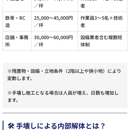
／坪
者
鉄骨・RC
25,000～45,000円
作業員3～5名＋技術
造
／坪
者
店舗・事務
30,000～60,000円
設備業者含む複数班
所
／坪
体制
※残置物・設備・立地条件（2階以上や狭小地）により
変動します。
※手壊し施工となる場合は人員が増え、日数も増加し
ます。
🛠 手壊しによる内部解体とは？