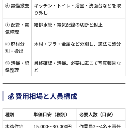
⑥ 設備撤去
キッチン・トイレ・浴室・洗面台などを取
り外し
⑦ 配管・電
給排水管・電気配線の切断と封止
気整理
⑧ 廃材分
木材・プラ・金属など分別し、適法に処分
別・搬出
⑨ 清掃・記
最終確認・清掃。必要に応じて写真報告な
録整理
ど
💰 費用相場と人員構成
種別
単価目安（税別）
必要人数（目安）
木造住宅
15,000～30,000円
作業員2～4名＋責任