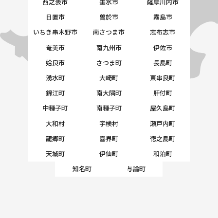
西之表市
垂水市
薩摩川内市
日置市
曽於市
霧島市
いちき串木野市
南さつま市
志布志市
奄美市
南九州市
伊佐市
姶良市
さつま町
長島町
湧水町
大崎町
東串良町
錦江町
南大隅町
肝付町
中種子町
南種子町
屋久島町
大和村
宇検村
瀬戸内町
龍郷町
喜界町
徳之島町
天城町
伊仙町
和泊町
知名町
与論町