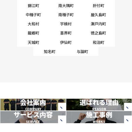
錦江町
南大隅町
肝付町
中種子町
南種子町
屋久島町
大和村
宇検村
瀬戸内町
龍郷町
喜界町
徳之島町
天城町
伊仙町
和泊町
知名町
与論町
会社案内
選ばれる理由
COMPANY
REASON
サービス内容
施工事例
SERVICE
WORKS