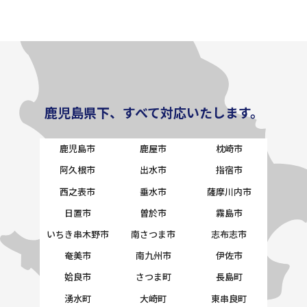
鹿児島県下、すべて対応いたします。
鹿児島市
鹿屋市
枕崎市
阿久根市
出水市
指宿市
西之表市
垂水市
薩摩川内市
日置市
曽於市
霧島市
いちき串木野市
南さつま市
志布志市
奄美市
南九州市
伊佐市
姶良市
さつま町
長島町
湧水町
大崎町
東串良町