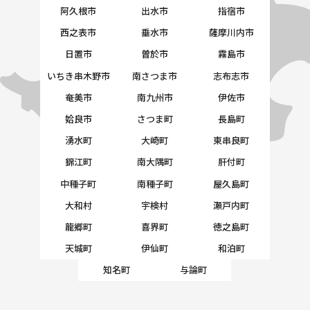
阿久根市
出水市
指宿市
西之表市
垂水市
薩摩川内市
日置市
曽於市
霧島市
いちき串木野市
南さつま市
志布志市
奄美市
南九州市
伊佐市
姶良市
さつま町
長島町
湧水町
大崎町
東串良町
錦江町
南大隅町
肝付町
中種子町
南種子町
屋久島町
大和村
宇検村
瀬戸内町
龍郷町
喜界町
徳之島町
天城町
伊仙町
和泊町
知名町
与論町