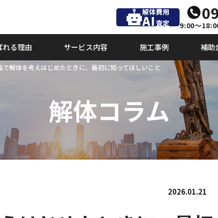
09
解体費用
AI
査定
9:00～18:0
ばれる理由
サービス内容
施工事例
補助
児島で解体を考えはじめたときに、最初に知ってほしいこと
解体コラム
2026.01.21