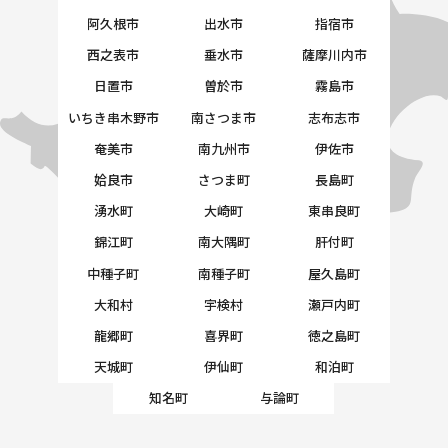
阿久根市
出水市
指宿市
西之表市
垂水市
薩摩川内市
日置市
曽於市
霧島市
いちき串木野市
南さつま市
志布志市
奄美市
南九州市
伊佐市
姶良市
さつま町
長島町
湧水町
大崎町
東串良町
錦江町
南大隅町
肝付町
中種子町
南種子町
屋久島町
大和村
宇検村
瀬戸内町
龍郷町
喜界町
徳之島町
天城町
伊仙町
和泊町
知名町
与論町