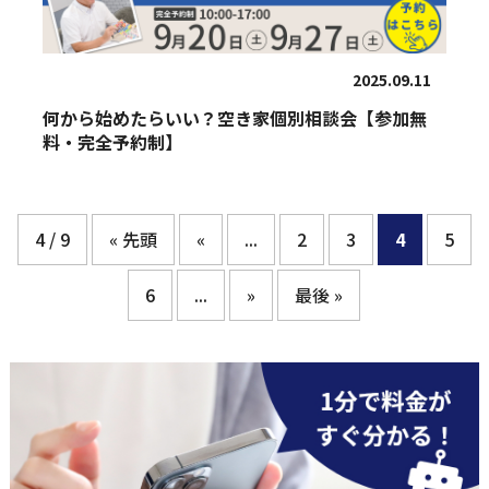
2025.09.11
何から始めたらいい？空き家個別相談会【参加無
料・完全予約制】
4 / 9
« 先頭
«
...
2
3
4
5
6
...
»
最後 »