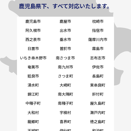
鹿児島県下、すべて対応いたします。
鹿児島市
鹿屋市
枕崎市
阿久根市
出水市
指宿市
西之表市
垂水市
薩摩川内市
日置市
曽於市
霧島市
いちき串木野市
南さつま市
志布志市
奄美市
南九州市
伊佐市
姶良市
さつま町
長島町
湧水町
大崎町
東串良町
錦江町
南大隅町
肝付町
中種子町
南種子町
屋久島町
大和村
宇検村
瀬戸内町
龍郷町
喜界町
徳之島町
天城町
伊仙町
和泊町