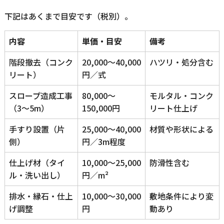
下記はあくまで目安です（税別）。
内容
単価・目安
備考
階段撤去（コンク
20,000〜40,000
ハツリ・処分含む
リート）
円／式
スロープ造成工事
80,000〜
モルタル・コンク
（3～5m）
150,000円
リート仕上げ
手すり設置（片
25,000〜40,000
材質や形状による
側）
円／3m程度
仕上げ材（タイ
10,000〜25,000
防滑性含む
ル・洗い出し）
円／m²
排水・縁石・仕上
10,000〜30,000
敷地条件により変
げ調整
円
動あり