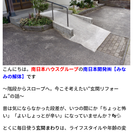
こんにちは。
南日本ハウスグループ
の
南日
本開発㈱【みな
みの解体】
です
～階段からスロープへ。今こそ考えたい“玄関リフォー
ム”の話～
昔は気にならなかった段差が、いつの間にか「ちょっと怖
い」「よいしょっとが辛い」になっていませんか？👣💦
とくに毎日使う
玄関まわり
は、ライフスタイルや年齢の変