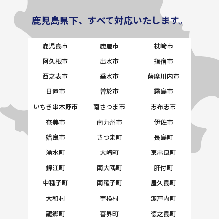
鹿児島県下、すべて対応いたします。
鹿児島市
鹿屋市
枕崎市
阿久根市
出水市
指宿市
西之表市
垂水市
薩摩川内市
日置市
曽於市
霧島市
いちき串木野市
南さつま市
志布志市
奄美市
南九州市
伊佐市
姶良市
さつま町
長島町
湧水町
大崎町
東串良町
錦江町
南大隅町
肝付町
中種子町
南種子町
屋久島町
大和村
宇検村
瀬戸内町
龍郷町
喜界町
徳之島町