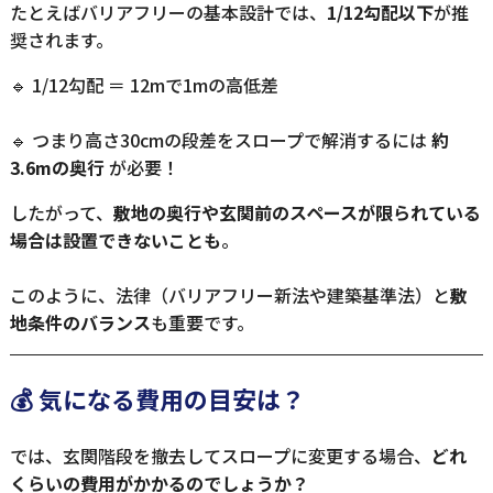
たとえばバリアフリーの基本設計では、
1/12勾配以下
が推
奨されます。
🔹 1/12勾配 ＝ 12mで1mの高低差
🔹 つまり高さ30cmの段差をスロープで解消するには
約
3.6mの奥行
が必要！
したがって、
敷地の奥行や玄関前のスペースが限られている
場合は設置できないことも
。
このように、法律（バリアフリー新法や建築基準法）と
敷
地条件のバランス
も重要です。
💰 気になる費用の目安は？
では、玄関階段を撤去してスロープに変更する場合、
どれ
くらいの費用がかかるのでしょうか？