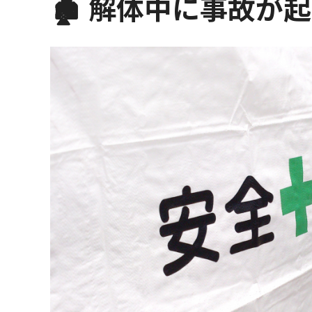
🏚️ 解体中に事故