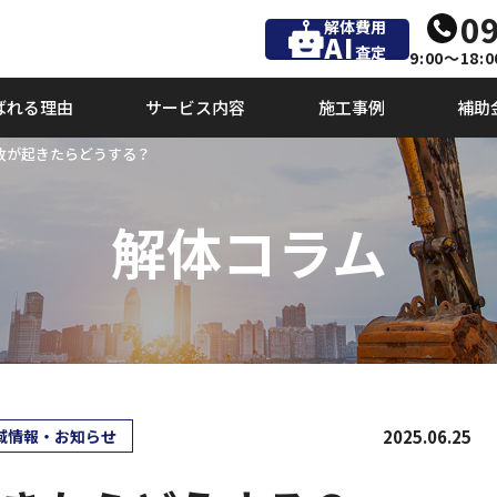
09
解体費用
AI
査定
9:00～18:0
ばれる理由
サービス内容
施工事例
補助
事故が起きたらどうする？
解体コラム
2025.06.25
域情報・お知らせ