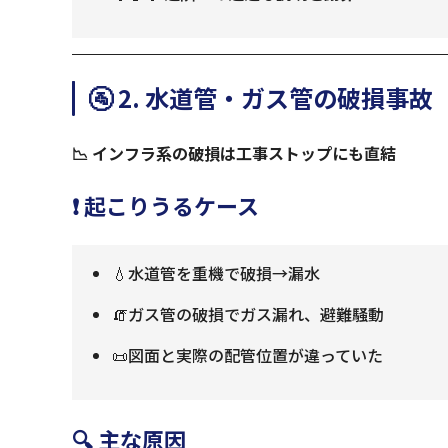
🚰 2. 水道管・ガス管の破損事故
📉 インフラ系の破損は工事ストップにも直結
❗ 起こりうるケース
💧水道管を重機で破損→漏水
🧯ガス管の破損でガス漏れ、避難騒動
📜図面と実際の配管位置が違っていた
🔍 主な原因