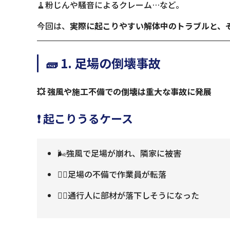
🧹粉じんや騒音によるクレーム…など。
今回は、
実際に起こりやすい解体中のトラブルと、
🧱 1. 足場の倒壊事故
💥 強風や施工不備での倒壊は重大な事故に発展
❗ 起こりうるケース
🌬️強風で足場が崩れ、隣家に被害
🧍‍♂️足場の不備で作業員が転落
🚶‍♀️通行人に部材が落下しそうになった