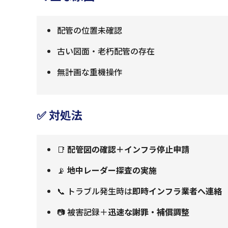
配管の位置未確認
古い図面・老朽配管の存在
無計画な重機操作
✅ 対処法
📑
配管図の確認＋インフラ停止申請
📡
地中レーダー探査の実施
📞 トラブル発生時は
即時インフラ業者へ連絡
📷 被害記録＋
迅速な謝罪・補償調整