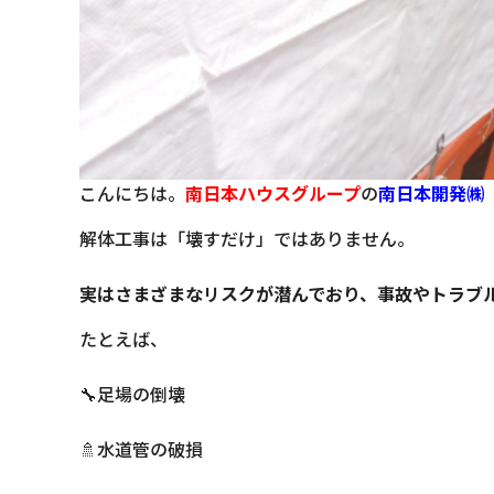
こんにちは。
南日本ハウスグループ
の
南日
本開発㈱
解体工事は「壊すだけ」ではありません。
実はさまざまなリスクが潜んでおり、事故やトラブ
たとえば、
🔧足場の倒壊
🚿水道管の破損