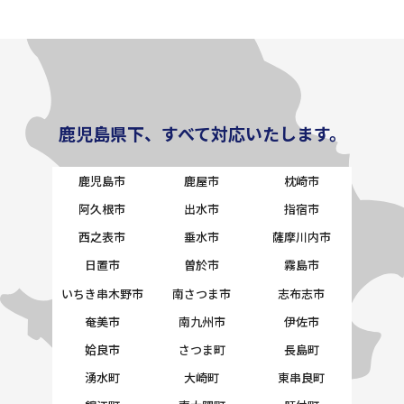
鹿児島県下、すべて対応いたします。
鹿児島市
鹿屋市
枕崎市
阿久根市
出水市
指宿市
西之表市
垂水市
薩摩川内市
日置市
曽於市
霧島市
いちき串木野市
南さつま市
志布志市
奄美市
南九州市
伊佐市
姶良市
さつま町
長島町
湧水町
大崎町
東串良町