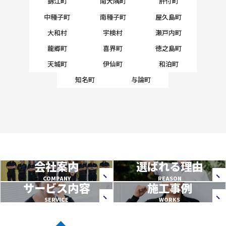
錦江町
南大隅町
肝付町
中種子町
南種子町
屋久島町
大和村
宇検村
瀬戸内町
龍郷町
喜界町
徳之島町
天城町
伊仙町
和泊町
知名町
与論町
会社案内
選ばれる理由
COMPANY
REASON
サービス内容
施工事例
SERVICE
WORKS