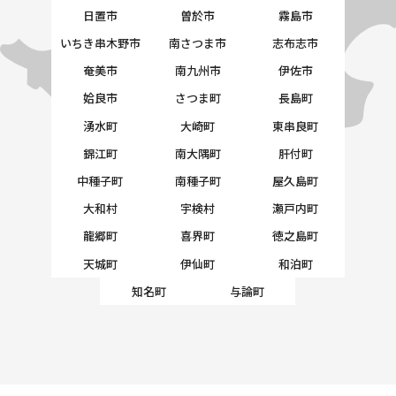
日置市
曽於市
霧島市
いちき串木野市
南さつま市
志布志市
奄美市
南九州市
伊佐市
姶良市
さつま町
長島町
湧水町
大崎町
東串良町
錦江町
南大隅町
肝付町
中種子町
南種子町
屋久島町
大和村
宇検村
瀬戸内町
龍郷町
喜界町
徳之島町
天城町
伊仙町
和泊町
知名町
与論町