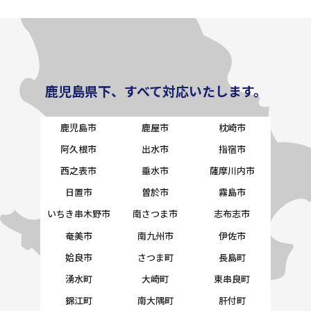
鹿児島県下、すべて対応いたします。
鹿児島市
鹿屋市
枕崎市
阿久根市
出水市
指宿市
西之表市
垂水市
薩摩川内市
日置市
曽於市
霧島市
いちき串木野市
南さつま市
志布志市
奄美市
南九州市
伊佐市
姶良市
さつま町
長島町
湧水町
大崎町
東串良町
錦江町
南大隅町
肝付町