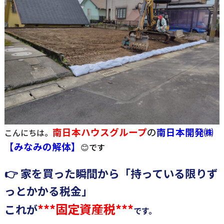
南日本ハウスグループ
の
南日
本開発㈱
こんにちは。
【みなみの解体】
😊
です
👉 家を買った瞬間から「持っている限りず
っとかかる税金」
***固定資産税***
これが
です。