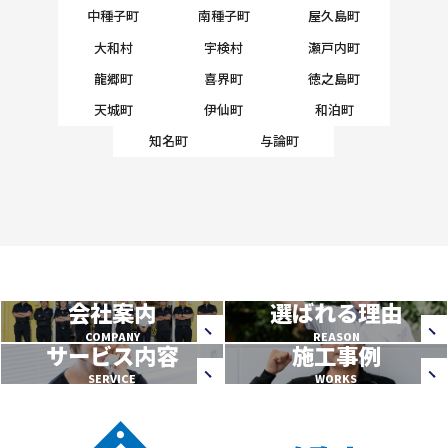
中種子町
南種子町
屋久島町
大和村
宇検村
瀬戸内町
龍郷町
喜界町
徳之島町
天城町
伊仙町
和泊町
知名町
与論町
会社案内
選ばれる理由
COMPANY
REASON
サービス内容
施工事例
SERVICE
WORKS