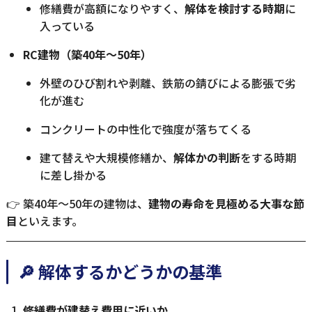
修繕費が高額になりやすく、
解体を検討する時期
に
入っている
RC建物（築40年〜50年）
外壁のひび割れや剥離、鉄筋の錆びによる膨張で劣
化が進む
コンクリートの中性化で強度が落ちてくる
建て替えや大規模修繕か、
解体かの判断
をする時期
に差し掛かる
👉 築40年〜50年の建物は、
建物の寿命を見極める大事な節
目
といえます。
🔎 解体するかどうかの基準
修繕費が建替え費用に近いか