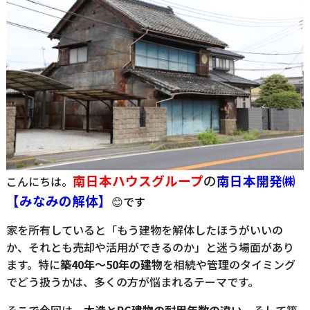
南日本ハウスグループ
の
南日
本開発㈱
こんにちは。
【みなみの解体】
😊
です
家を所有していると「もう建物を解体したほうがいいの
か、それとも売却や活用ができるのか」と迷う場面があり
ます。特に
築40年〜50年の建物
を相続や管理のタイミング
でどう扱うかは、多くの方が悩まれるテーマです。