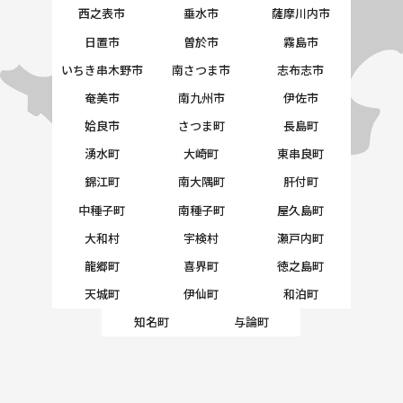
西之表市
垂水市
薩摩川内市
日置市
曽於市
霧島市
いちき串木野市
南さつま市
志布志市
奄美市
南九州市
伊佐市
姶良市
さつま町
長島町
湧水町
大崎町
東串良町
錦江町
南大隅町
肝付町
中種子町
南種子町
屋久島町
大和村
宇検村
瀬戸内町
龍郷町
喜界町
徳之島町
天城町
伊仙町
和泊町
知名町
与論町