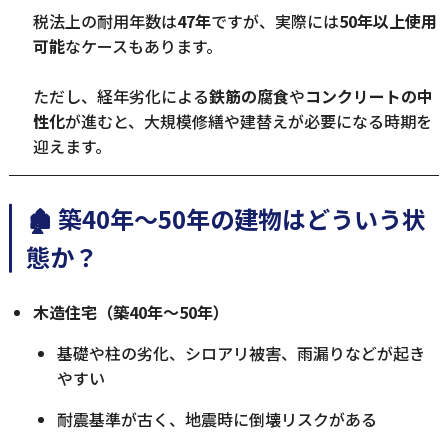
税法上の耐用年数は
47年
ですが、実際には
50年以上使用
可能
なケースもあります。
ただし、経年劣化による
鉄筋の腐食
や
コンクリートの中
性化
が進むと、大規模修繕や建替えが必要になる時期を
迎えます。
🏚 築40年〜50年の建物はどういう状
態か？
木造住宅（築40年〜50年）
基礎や柱の劣化、シロアリ被害、雨漏りなどが起き
やすい
耐震基準が古く、地震時に倒壊リスクがある