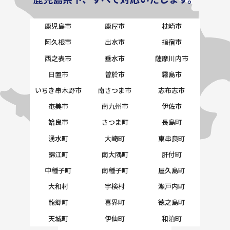
鹿児島市
鹿屋市
枕崎市
阿久根市
出水市
指宿市
西之表市
垂水市
薩摩川内市
日置市
曽於市
霧島市
いちき串木野市
南さつま市
志布志市
奄美市
南九州市
伊佐市
姶良市
さつま町
長島町
湧水町
大崎町
東串良町
錦江町
南大隅町
肝付町
中種子町
南種子町
屋久島町
大和村
宇検村
瀬戸内町
龍郷町
喜界町
徳之島町
天城町
伊仙町
和泊町