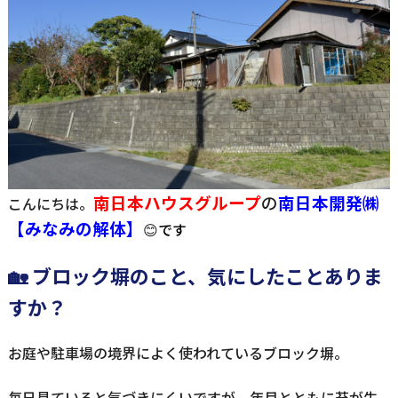
南日本ハウスグループ
の
南日
本開発㈱
こんにちは。
【みなみの解体】
😊
です
🏡 ブロック塀のこと、気にしたことありま
すか？
お庭や駐車場の境界によく使われているブロック塀。
毎日見ていると気づきにくいですが、年月とともに苔が生