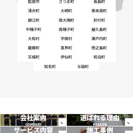
姶良市
さつま町
長島町
湧水町
大崎町
東串良町
錦江町
南大隅町
肝付町
中種子町
南種子町
屋久島町
大和村
宇検村
瀬戸内町
龍郷町
喜界町
徳之島町
天城町
伊仙町
和泊町
知名町
与論町
会社案内
選ばれる理由
COMPANY
REASON
サービス内容
施工事例