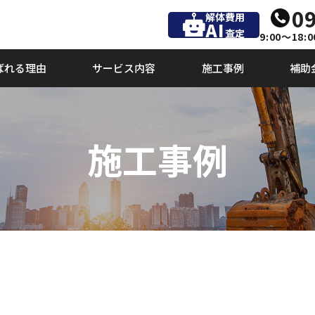
09
解体費用
AI
査定
9:00～18:0
ばれる理由
サービス内容
施工事例
補助
施工事例