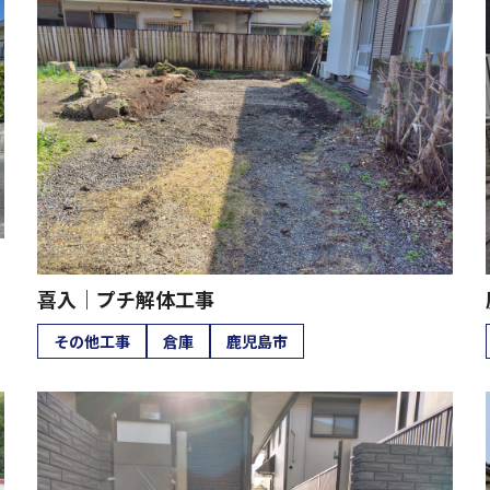
喜入｜プチ解体工事
その他工事
倉庫
鹿児島市