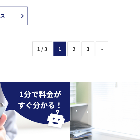
ス
1 / 3
1
2
3
»