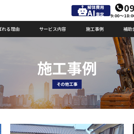
09
解体費用
AI
査定
9:00～18:0
ばれる理由
サービス内容
施工事例
補助
施工事例
その他工事