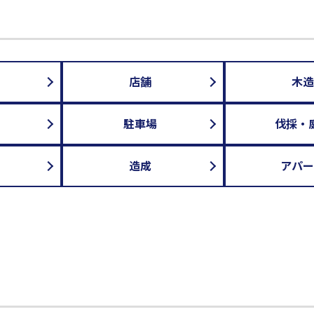
店舗
木造
駐車場
伐採・
造成
アパー