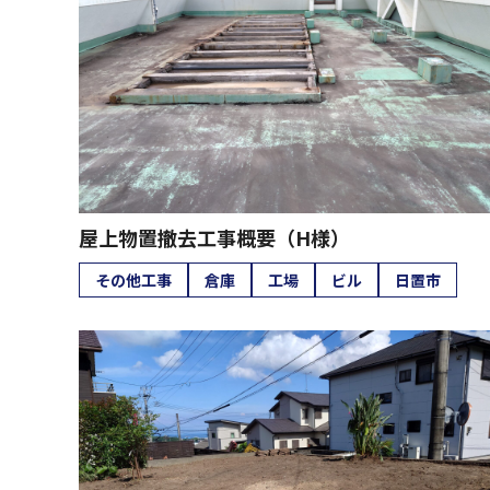
屋上物置撤去工事概要（H様）
その他工事
倉庫
工場
ビル
日置市