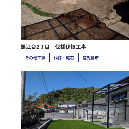
錦江台2丁目 伐採伐根工事
その他工事
伐採・庭石
鹿児島市