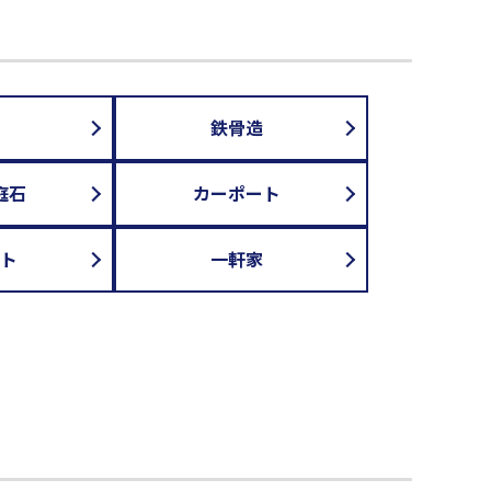
鉄骨造
庭石
カーポート
ト
一軒家