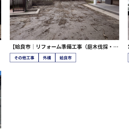
【姶良市｜リフォーム準備工事（庭木伐採・伐根／庭石撤去／整地・転圧）】
その他工事
外構
姶良市