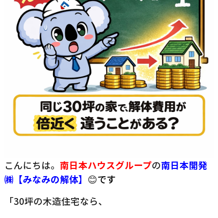
こんにちは。
南日本ハウスグループ
の
南日
本開発
㈱【みなみの解体】
😊
です
「30坪の木造住宅なら、