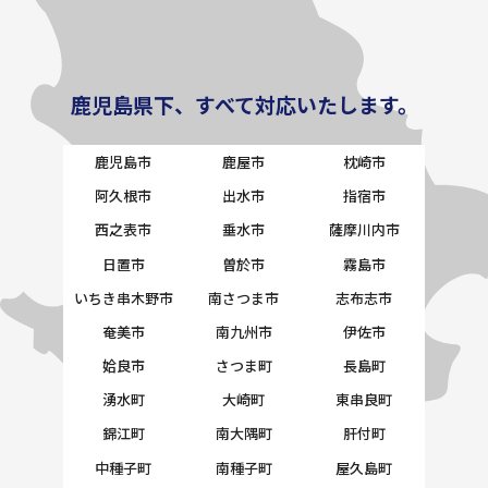
鹿児島県下、すべて対応いたします。
鹿児島市
鹿屋市
枕崎市
阿久根市
出水市
指宿市
西之表市
垂水市
薩摩川内市
日置市
曽於市
霧島市
いちき串木野市
南さつま市
志布志市
奄美市
南九州市
伊佐市
姶良市
さつま町
長島町
湧水町
大崎町
東串良町
錦江町
南大隅町
肝付町
中種子町
南種子町
屋久島町