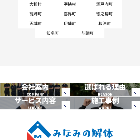
大和村
宇検村
瀬戸内町
龍郷町
喜界町
徳之島町
天城町
伊仙町
和泊町
知名町
与論町
会社案内
選ばれる理由
COMPANY
REASON
サービス内容
施工事例
SERVICE
WORKS