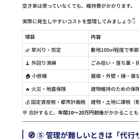
空き家は使っていなくても、維持費がかかります。
実際に発生しやすいコストを整理してみましょう👇
項目
内容
🌿 草刈り・剪定
敷地100㎡程度で季
🧹 外回り清掃
ごみ拾い・落ち葉・
🏠 小修繕
屋根・外壁・樋・塀
🔥 火災・地震保険
建物維持のための保
💰 固定資産税・都市計画税
建物・土地に課税（
💬 合計すると、
年間10〜20万円前後
がかかることも
🧭 ⑤ 管理が難しいときは「代