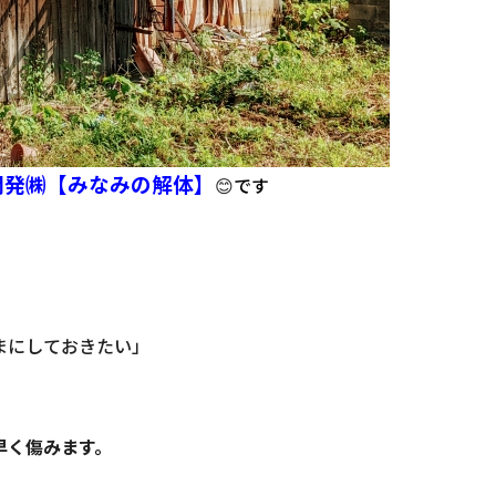
開発㈱【みなみの解体】
😊
です
まにしておきたい」
早く傷みます。