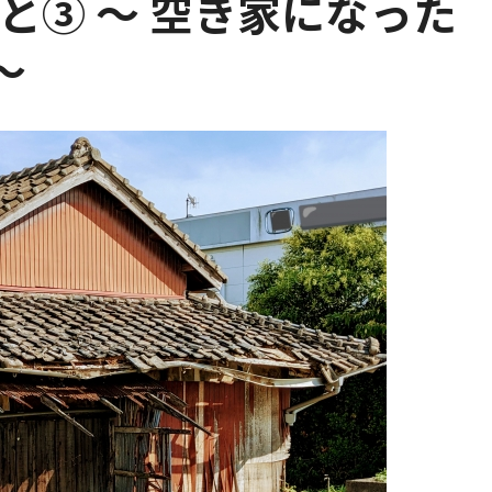
こと③ ～ 空き家になった
～