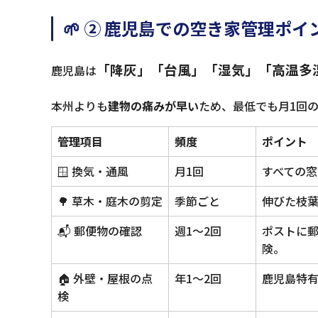
🌱 ② 鹿児島での空き家管理ポイ
「降灰」「台風」「湿気」「高温多
鹿児島は
本州よりも
建物の痛みが早い
ため、最低でも月1回
管理項目
頻度
ポイント
🪟 換気・通風
月1回
すべての
🌳 草木・庭木の剪定
季節ごと
伸びた枝
📬 郵便物の確認
週1〜2回
ポストに
険。
🏠 外壁・屋根の点
年1〜2回
鹿児島特
検