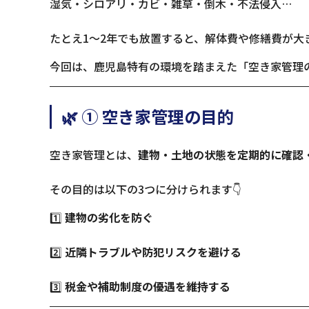
湿気・シロアリ・カビ・雑草・倒木・不法侵入…
たとえ1〜2年でも放置すると、解体費や修繕費が大
今回は、鹿児島特有の環境を踏まえた「空き家管理
🌿 ① 空き家管理の目的
空き家管理とは、
建物・土地の状態を定期的に確認
その目的は以下の3つに分けられます👇
1️⃣
建物の劣化を防ぐ
2️⃣
近隣トラブルや防犯リスクを避ける
3️⃣
税金や補助制度の優遇を維持する