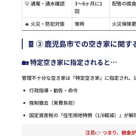
💡 通電・通水確認
3〜6ヶ月に1
配管の腐食
回
🔥 火災・防犯対策
常時
火災保険
🧾 ③ 鹿児島市での空き家に関
🏡 特定空き家に指定されると…
管理不十分な空き家は「特定空き家」に指定され、
行政指導・勧告・命令
強制撤去（実費負担）
固定資産税の「住宅用地特例（1/6軽減）」が解
注意👉 つまり、
税金が