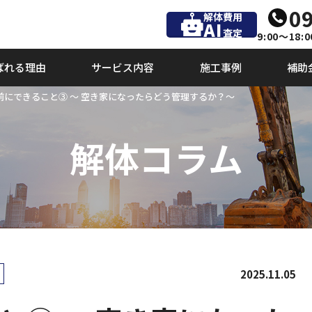
09
解体費用
AI
査定
9:00～18:0
ばれる理由
サービス内容
施工事例
補助
体前にできること③ ～ 空き家になったらどう管理するか？～
解体コラム
2025.11.05