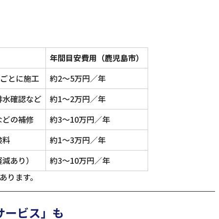
年間目安費用（鹿児島市）
節ごとに施工
約2〜5万円／年
排水確認など
約1〜2万円／年
などの補修
約3〜10万円／年
険料
約1〜3万円／年
軽減あり）
約3〜10万円／年
あります。
行サービス」も