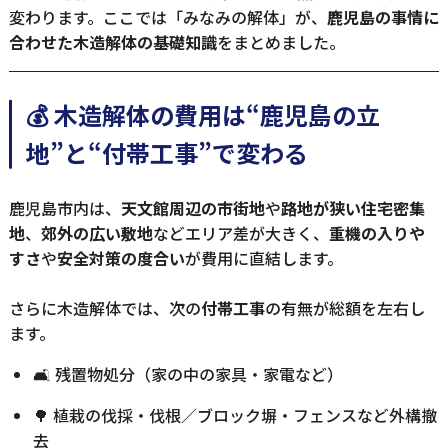
変わります。ここでは「みなみの解体」が、
鹿児島の事情に
合わせた木造解体の基礎知識
をまとめました。
💰 木造解体の費用は“鹿児島の立
地”と“付帯工事”で変わる
鹿児島市内は、
天文館周辺の市街地
や
路地が狭い住宅密集
地
、
郊外の広い敷地
などエリア差が大きく、
重機の入りや
すさ
や
安全対策の度合い
が費用に直結します。
さらに木造解体では、次の
付帯工事
の有無が総額を左右し
ます。
🛋 残置物処分（家の中の家具・家電など）
🌳 植栽の伐採・伐根／ブロック塀・フェンスなど外構撤
去