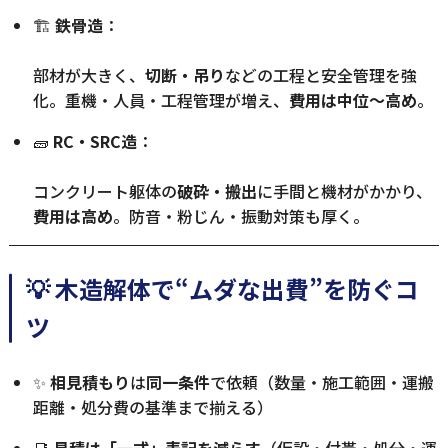
🏗
鉄骨造
：
部材が大きく、
切断・吊り
などの工程と安全管理を強
化。重機・人員・工程管理が増え、
費用は中位〜高め
。
🧱
RC・SRC造
：
コンクリート躯体の
破砕・搬出
に手間と機材がかかり、
費用は高め
。防音・粉じん・振動対策も厚く。
💡 木造解体で“ムダな出費”を防ぐコ
ツ
✨
相見積もり
は
同一条件
で依頼（数量・施工範囲・運搬
距離・処分費の基準まで揃える）