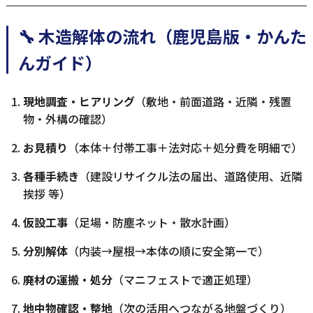
🔧 木造解体の流れ（鹿児島版・かんた
んガイド）
現地調査・ヒアリング
（敷地・前面道路・近隣・残置
物・外構の確認）
お見積り
（本体＋付帯工事＋法対応＋処分費を明細で）
各種手続き
（建設リサイクル法の届出、道路使用、近隣
挨拶 等）
仮設工事
（足場・防塵ネット・散水計画）
分別解体
（内装→屋根→本体の順に安全第一で）
廃材の運搬・処分
（マニフェストで適正処理）
地中物確認・整地
（次の活用へつながる地盤づくり）