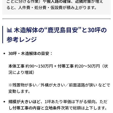
ごとに分ける作業）や
搬入路の確保
、
近隣対策
が増え
ると、人件費・処分費・仮設費が積み上がります。
📊 木造解体の“鹿児島目安”と30坪の
参考レンジ
30坪・木造解体の目安
：
本体工事
約90〜150万円 +
付帯工事
約20〜50万円（状
況により増減）
※残置物が多い／外構が大きい／前面道路が狭い などで
変動します。
規模が大きいほど
、1坪あたり単価は下がる傾向。ただ
し
付帯工事の内容
と
立地条件
次第で総額は上下します。