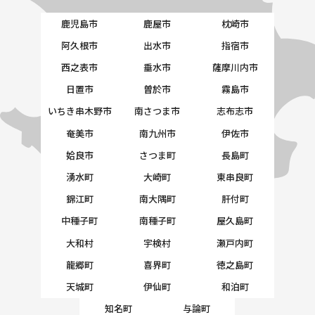
鹿児島市
鹿屋市
枕崎市
阿久根市
出水市
指宿市
西之表市
垂水市
薩摩川内市
日置市
曽於市
霧島市
いちき串木野市
南さつま市
志布志市
奄美市
南九州市
伊佐市
姶良市
さつま町
長島町
湧水町
大崎町
東串良町
錦江町
南大隅町
肝付町
中種子町
南種子町
屋久島町
大和村
宇検村
瀬戸内町
龍郷町
喜界町
徳之島町
天城町
伊仙町
和泊町
知名町
与論町