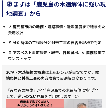
🧭 まずは「鹿児島の木造解体に強い現
地調査」から
📍
鹿児島市内の地価・道路事情・近隣密度
まで踏まえた
費用設計
🔎
分別解体の工程設計
と
付帯工事の要否
を現地で判定
🧾
アスベスト事前調査・報告
、
各種届出
、
近隣挨拶
まで
ワンストップ
30坪・木造解体の概算
は上記レンジが目安ですが、
敷
地条件と付帯工事の内容次第
で最適解は変わります。
「みなみの解体」が**“鹿児島での木造解体に特化”**
して、
迷いのない見積
をご用意します。😊