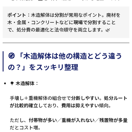
ポイント
：木造解体は
分別
が常用なポイント。廃材を
木・金属・コンクリートなどに
現場で分別
すること
で、処分費の最適化と法令順守を両立します。🌿
🧭 「木造解体は他の構造とどう違う
の？」をスッキリ整理
🌳
木造解体
：
手壊し＋重機解体の組合せで
分断しやすい
。
処分ルート
が比較的確立
しており、
費用は抑えやすい
傾向。
ただし、
付帯物が多い
／
重機が入れない
／
残置物が多量
だとコスト増。