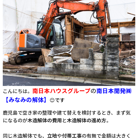
南日本ハウスグループ
の
南日
本開発㈱
こんにちは。
【みなみの解体】
😊
です
鹿児島で空き家の整理や建て替えを検討するとき、まず気
になるのが
木造解体の費用
と
木造解体の進め方
。
同じ木造解体でも、
立地
や
付帯工事
の有無で金額は大きく