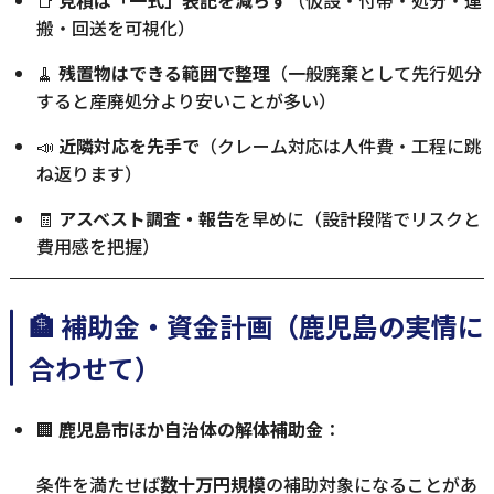
📑
見積は「一式」表記を減らす
（仮設・付帯・処分・運
搬・回送を可視化）
🧹
残置物はできる範囲で整理
（一般廃棄として先行処分
すると産廃処分より安いことが多い）
📣
近隣対応を先手で
（クレーム対応は人件費・工程に跳
ね返ります）
🧾
アスベスト調査・報告
を早めに（設計段階でリスクと
費用感を把握）
🏦 補助金・資金計画（鹿児島の実情に
合わせて）
🏢
鹿児島市ほか自治体の解体補助金
：
条件を満たせば
数十万円規模
の補助対象になることがあ