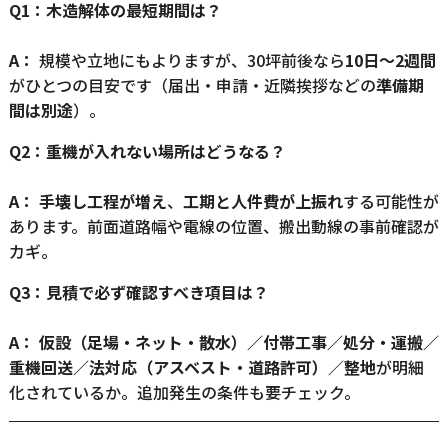
Q1：木造解体の最短期間は？
A：
規模や立地にもよりますが、30坪前後なら
10日〜2週間
がひとつの目安です（届出・申請・近隣挨拶などの
準備期
間は別途
）。
Q2：重機が入れない場所はどうなる？
A：
手壊し工程が増え
、
工期と人件費が上振れ
する可能性が
あります。前面道路幅や電線の位置、搬出動線の事前確認が
カギ。
Q3：見積で必ず確認すべき項目は？
A：
仮設（足場・ネット・散水）／付帯工事／処分・運搬／
重機回送／法対応（アスベスト・道路許可）／整地
が明細
化されているか。追加発生の条件も要チェック。