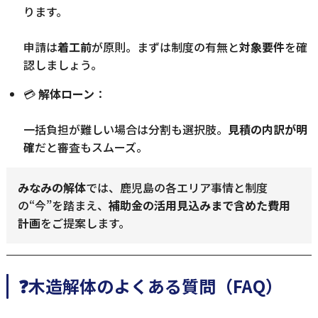
ります。
申請は
着工前
が原則。まずは制度の有無と
対象要件
を確
認しましょう。
💳
解体ローン
：
一括負担が難しい場合は分割も選択肢。
見積の内訳が明
確
だと審査もスムーズ。
みなみの解体
では、鹿児島の各エリア事情と制度
の“今”を踏まえ、
補助金の活用見込みまで含めた費用
計画
をご提案します。
❓木造解体のよくある質問（FAQ）