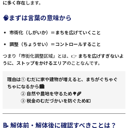
に多く存在
します。
🧠まずは言葉の意味から
市街化（しがいか）＝まちを広げていくこと
調整（ちょうせい）＝コントロールすること
つまり「市街化調整区域」とは、👉
まちを広げすぎないよ
うに、ストップをかけるエリア
のことなんです。
理由は
①
むだに家や建物が増えると、まちがぐちゃぐ
ちゃになるから🏙️
②
自然や農地を守るため🌳🌾
③
税金のむだづかいを防ぐため💴
📝 解体前・解体後に確認すべきことは？