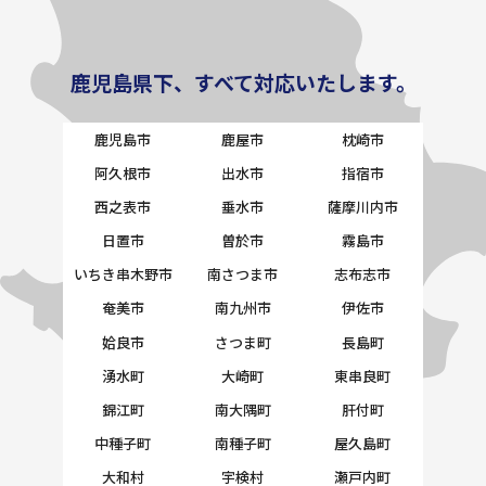
鹿児島県下、すべて対応いたします。
鹿児島市
鹿屋市
枕崎市
阿久根市
出水市
指宿市
西之表市
垂水市
薩摩川内市
日置市
曽於市
霧島市
いちき串木野市
南さつま市
志布志市
奄美市
南九州市
伊佐市
姶良市
さつま町
長島町
湧水町
大崎町
東串良町
錦江町
南大隅町
肝付町
中種子町
南種子町
屋久島町
大和村
宇検村
瀬戸内町