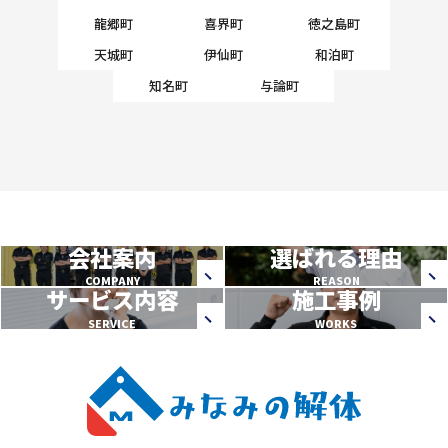
龍郷町
喜界町
徳之島町
天城町
伊仙町
和泊町
知名町
与論町
会社案内
選ばれる理由
COMPANY
REASON
サービス内容
施工事例
SERVICE
WORKS