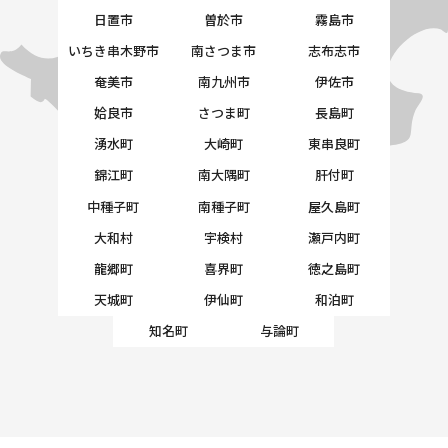
日置市
曽於市
霧島市
いちき串木野市
南さつま市
志布志市
奄美市
南九州市
伊佐市
姶良市
さつま町
長島町
湧水町
大崎町
東串良町
錦江町
南大隅町
肝付町
中種子町
南種子町
屋久島町
大和村
宇検村
瀬戸内町
龍郷町
喜界町
徳之島町
天城町
伊仙町
和泊町
知名町
与論町