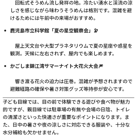
回転式そうめん流し発祥の地。冷たい湧水と渓流の涼
しさを感じながら味わうそうめんは格別です。混雑を避
けるためには午前中の来場がおすすめ。
鹿児島市立科学館「夏の星空観察会」🔭
屋上天文台や大型プラネタリウムで夏の星座や惑星を
観測。天候に左右されず、屋内でも楽しめます。
かごしま錦江湾サマーナイト大花火大会🎆
響き渡る花火の迫力は圧巻。混雑が予想されますので
避難経路の確保や暑さ対策グッズ等持参が安心です。
子ども目線では、目の前で体験できる遊びや食べ物が魅力
的ですが、親目線では駐車場の有無や会場の日陰、トイレ
の清潔さといった快適さが重要なポイントになります。ま
た、日中の暑さや夜の涼しさに対応できる服装や、十分な
水分補給も欠かせません。