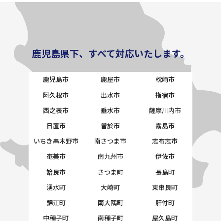
鹿児島県下、すべて対応いたします。
鹿児島市
鹿屋市
枕崎市
阿久根市
出水市
指宿市
西之表市
垂水市
薩摩川内市
日置市
曽於市
霧島市
いちき串木野市
南さつま市
志布志市
奄美市
南九州市
伊佐市
姶良市
さつま町
長島町
湧水町
大崎町
東串良町
錦江町
南大隅町
肝付町
中種子町
南種子町
屋久島町