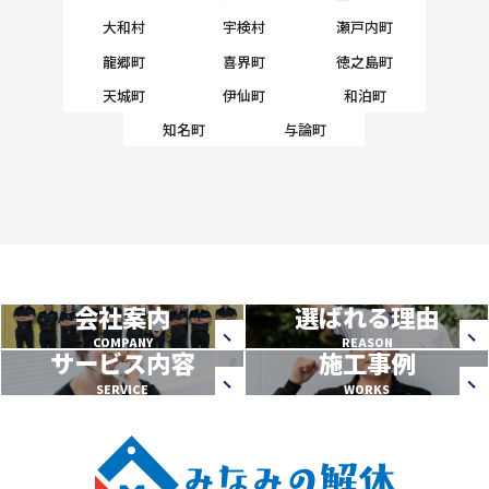
大和村
宇検村
瀬戸内町
龍郷町
喜界町
徳之島町
天城町
伊仙町
和泊町
知名町
与論町
会社案内
選ばれる理由
COMPANY
REASON
サービス内容
施工事例
SERVICE
WORKS