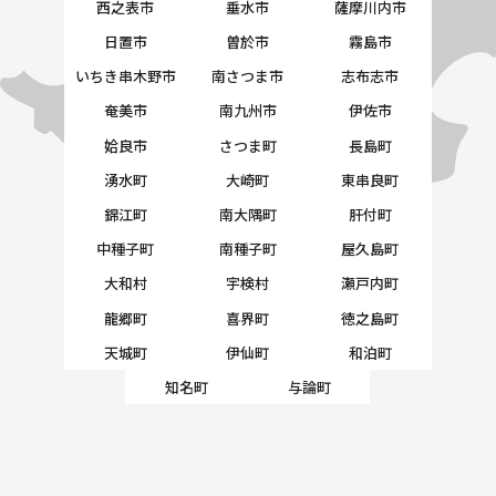
西之表市
垂水市
薩摩川内市
日置市
曽於市
霧島市
いちき串木野市
南さつま市
志布志市
奄美市
南九州市
伊佐市
姶良市
さつま町
長島町
湧水町
大崎町
東串良町
錦江町
南大隅町
肝付町
中種子町
南種子町
屋久島町
大和村
宇検村
瀬戸内町
龍郷町
喜界町
徳之島町
天城町
伊仙町
和泊町
知名町
与論町