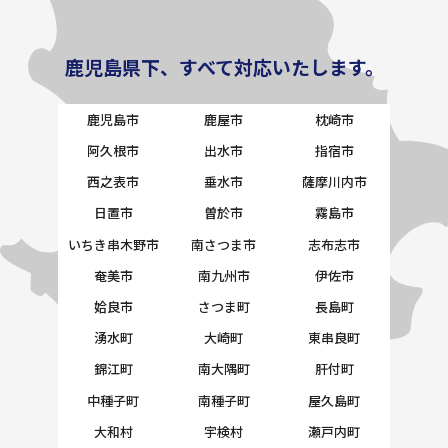
鹿児島県下、すべて対応いたします。
鹿児島市
鹿屋市
枕崎市
阿久根市
出水市
指宿市
西之表市
垂水市
薩摩川内市
日置市
曽於市
霧島市
いちき串木野市
南さつま市
志布志市
奄美市
南九州市
伊佐市
姶良市
さつま町
長島町
湧水町
大崎町
東串良町
錦江町
南大隅町
肝付町
中種子町
南種子町
屋久島町
大和村
宇検村
瀬戸内町