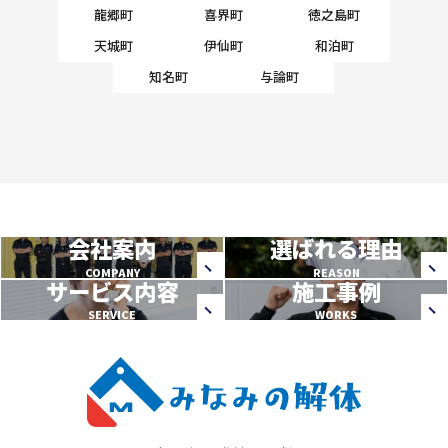
龍郷町
喜界町
徳之島町
天城町
伊仙町
和泊町
知名町
与論町
会社案内
選ばれる理由
COMPANY
REASON
サービス内容
施工事例
SERVICE
WORKS