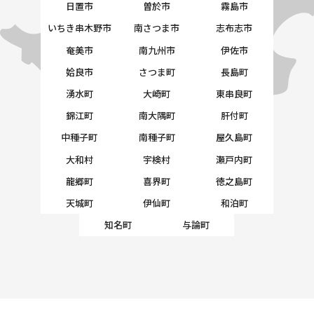
日置市
曽於市
霧島市
いちき串木野市
南さつま市
志布志市
奄美市
南九州市
伊佐市
姶良市
さつま町
長島町
湧水町
大崎町
東串良町
錦江町
南大隅町
肝付町
中種子町
南種子町
屋久島町
大和村
宇検村
瀬戸内町
龍郷町
喜界町
徳之島町
天城町
伊仙町
和泊町
知名町
与論町