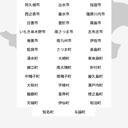
阿久根市
出水市
指宿市
西之表市
垂水市
薩摩川内市
日置市
曽於市
霧島市
いちき串木野市
南さつま市
志布志市
奄美市
南九州市
伊佐市
姶良市
さつま町
長島町
湧水町
大崎町
東串良町
錦江町
南大隅町
肝付町
中種子町
南種子町
屋久島町
大和村
宇検村
瀬戸内町
龍郷町
喜界町
徳之島町
天城町
伊仙町
和泊町
知名町
与論町