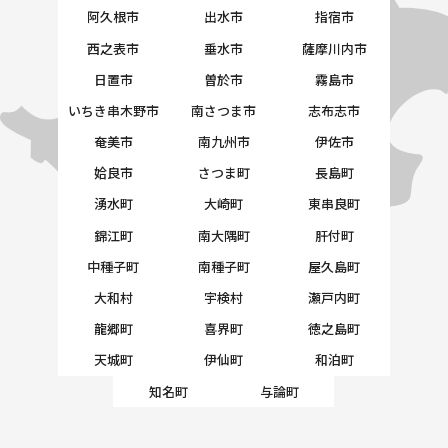
阿久根市
出水市
指宿市
西之表市
垂水市
薩摩川内市
日置市
曽於市
霧島市
いちき串木野市
南さつま市
志布志市
奄美市
南九州市
伊佐市
姶良市
さつま町
長島町
湧水町
大崎町
東串良町
錦江町
南大隅町
肝付町
中種子町
南種子町
屋久島町
大和村
宇検村
瀬戸内町
龍郷町
喜界町
徳之島町
天城町
伊仙町
和泊町
知名町
与論町