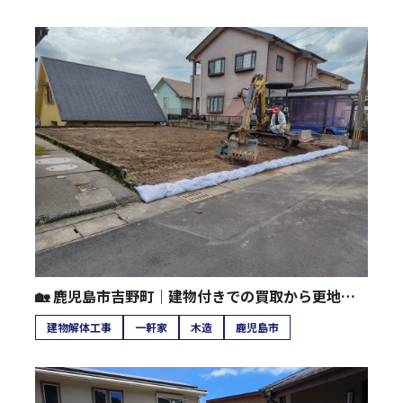
🏡 鹿児島市吉野町｜建物付きでの買取から更地販売へ
建物解体工事
一軒家
木造
鹿児島市