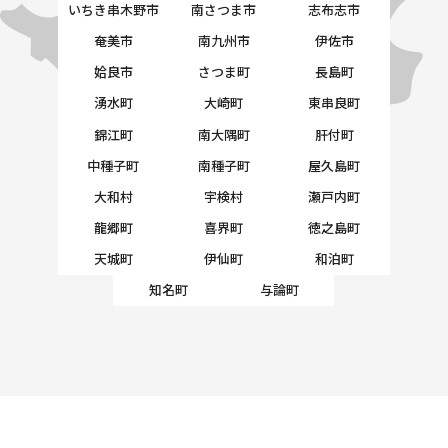
いちき串木野市
南さつま市
志布志市
奄美市
南九州市
伊佐市
姶良市
さつま町
長島町
湧水町
大崎町
東串良町
錦江町
南大隅町
肝付町
中種子町
南種子町
屋久島町
大和村
宇検村
瀬戸内町
龍郷町
喜界町
徳之島町
天城町
伊仙町
和泊町
知名町
与論町