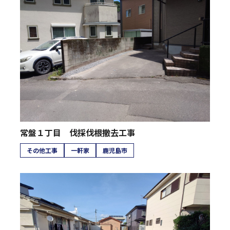
常盤１丁目 伐採伐根撤去工事
その他工事
一軒家
鹿児島市