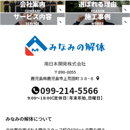
会社案内
選ばれる理由
COMPANY
REASON
サービス内容
施工事例
SERVICE
WORKS
南日本開発株式会社
〒890-0055
鹿児島県鹿児島市上荒田町３８−８
099-214-5566
9:00～18:00
【定休日：年末年始,日曜日】
みなみの解体について
会社案内
選ばれる理由
スタッフ紹介
SDGsへの取り組み