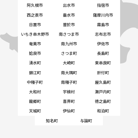
阿久根市
出水市
指宿市
西之表市
垂水市
薩摩川内市
日置市
曽於市
霧島市
いちき串木野市
南さつま市
志布志市
奄美市
南九州市
伊佐市
姶良市
さつま町
長島町
湧水町
大崎町
東串良町
錦江町
南大隅町
肝付町
中種子町
南種子町
屋久島町
大和村
宇検村
瀬戸内町
龍郷町
喜界町
徳之島町
天城町
伊仙町
和泊町
知名町
与論町