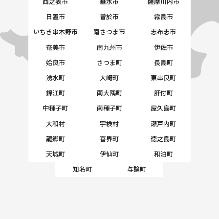
西之表市
垂水市
薩摩川内市
日置市
曽於市
霧島市
いちき串木野市
南さつま市
志布志市
奄美市
南九州市
伊佐市
姶良市
さつま町
長島町
湧水町
大崎町
東串良町
錦江町
南大隅町
肝付町
中種子町
南種子町
屋久島町
大和村
宇検村
瀬戸内町
龍郷町
喜界町
徳之島町
天城町
伊仙町
和泊町
知名町
与論町