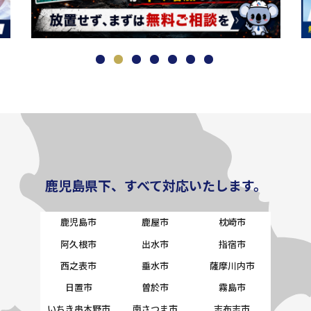
鹿児島県下、すべて対応いたします。
鹿児島市
鹿屋市
枕崎市
阿久根市
出水市
指宿市
西之表市
垂水市
薩摩川内市
日置市
曽於市
霧島市
いちき串木野市
南さつま市
志布志市