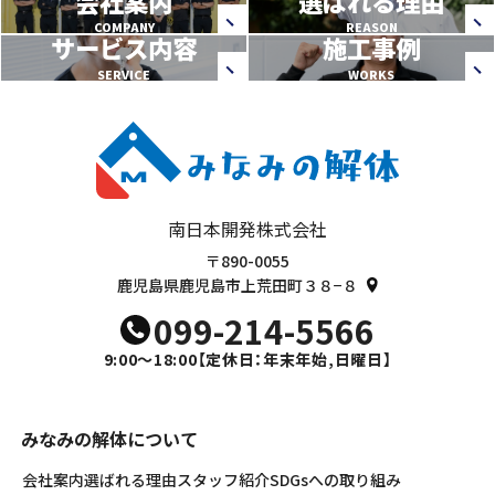
会社案内
選ばれる理由
COMPANY
REASON
サービス内容
施工事例
SERVICE
WORKS
南日本開発株式会社
〒890-0055
鹿児島県鹿児島市上荒田町３８−８
099-214-5566
9:00～18:00
【定休日：年末年始,日曜日】
みなみの解体について
会社案内
選ばれる理由
スタッフ紹介
SDGsへの取り組み