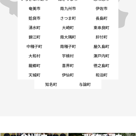
奄美市
南九州市
伊佐市
姶良市
さつま町
長島町
湧水町
大崎町
東串良町
錦江町
南大隅町
肝付町
中種子町
南種子町
屋久島町
大和村
宇検村
瀬戸内町
龍郷町
喜界町
徳之島町
天城町
伊仙町
和泊町
知名町
与論町