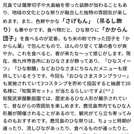
児島では薩摩切子や大島紬を使った装飾が加わることもあ
り、地域の文化とひな祭りが融合した独特の雰囲気が楽し
「さげもん」（吊るし飾
めます。また、色鮮やかな
り）
「かからん
も華やかです。食べ物だと、ひな祭りに
団子」
を食べるのが定番。もち米の粉で作った団子を「か
からん葉」で包んだもので、ほんのり甘くて葉の香りが爽
やか。これを食べると、春が来たな～って感じがします。現
在、南九州市各所におひなさまが飾ってあり、「ひなスイー
ツ」「ひな御膳」などおひなさまにちなんだメニューも提
供しているそうです。今回も「おひなさまスタンプラリー」
も実施されていて3つスタンプを貯めて投函すると抽選で20
名様に「知覧茶セット」が当たるらしいですよ(^^♪
知覧武家屋敷庭園では、歴史あるひな人形が展示されてい
て、昔ながらの雰囲気を楽しめます。鹿児島市内でもひな人
形展が開催されることがあるので、観光がてら立ち寄ってみ
るのもおすすめです。鹿児島のひな祭りは、ちょっと時期が
違ったり、流しびながあったり、食べるものが違ったりと、