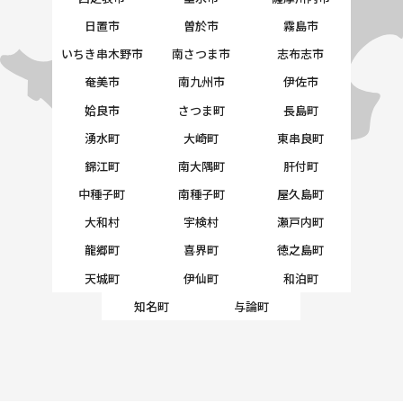
日置市
曽於市
霧島市
いちき串木野市
南さつま市
志布志市
奄美市
南九州市
伊佐市
姶良市
さつま町
長島町
湧水町
大崎町
東串良町
錦江町
南大隅町
肝付町
中種子町
南種子町
屋久島町
大和村
宇検村
瀬戸内町
龍郷町
喜界町
徳之島町
天城町
伊仙町
和泊町
知名町
与論町