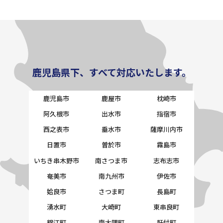
鹿児島県下、すべて対応いたします。
鹿児島市
鹿屋市
枕崎市
阿久根市
出水市
指宿市
西之表市
垂水市
薩摩川内市
日置市
曽於市
霧島市
いちき串木野市
南さつま市
志布志市
奄美市
南九州市
伊佐市
姶良市
さつま町
長島町
湧水町
大崎町
東串良町
錦江町
南大隅町
肝付町