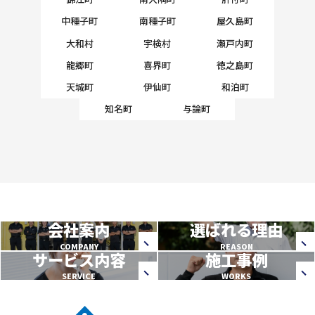
中種子町
南種子町
屋久島町
大和村
宇検村
瀬戸内町
龍郷町
喜界町
徳之島町
天城町
伊仙町
和泊町
知名町
与論町
会社案内
選ばれる理由
COMPANY
REASON
サービス内容
施工事例
SERVICE
WORKS