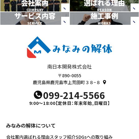
会社案内
選ばれる理由
COMPANY
REASON
サービス内容
施工事例
SERVICE
WORKS
南日本開発株式会社
〒890-0055
鹿児島県鹿児島市上荒田町３８−８
099-214-5566
9:00～18:00
【定休日：年末年始,日曜日】
みなみの解体について
会社案内
選ばれる理由
スタッフ紹介
SDGsへの取り組み