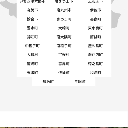
いちき串木野市
南さつま市
志布志市
奄美市
南九州市
伊佐市
姶良市
さつま町
長島町
湧水町
大崎町
東串良町
錦江町
南大隅町
肝付町
中種子町
南種子町
屋久島町
大和村
宇検村
瀬戸内町
龍郷町
喜界町
徳之島町
天城町
伊仙町
和泊町
知名町
与論町