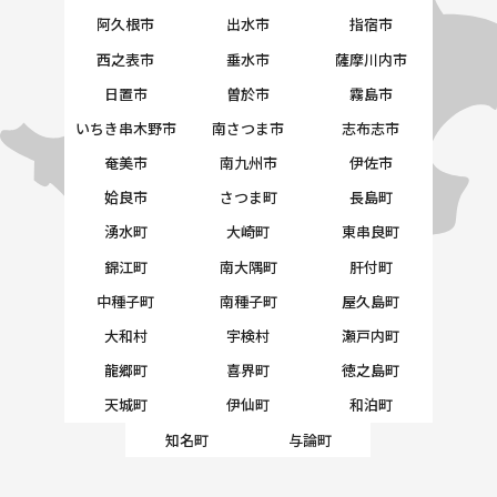
阿久根市
出水市
指宿市
西之表市
垂水市
薩摩川内市
日置市
曽於市
霧島市
いちき串木野市
南さつま市
志布志市
奄美市
南九州市
伊佐市
姶良市
さつま町
長島町
湧水町
大崎町
東串良町
錦江町
南大隅町
肝付町
中種子町
南種子町
屋久島町
大和村
宇検村
瀬戸内町
龍郷町
喜界町
徳之島町
天城町
伊仙町
和泊町
知名町
与論町