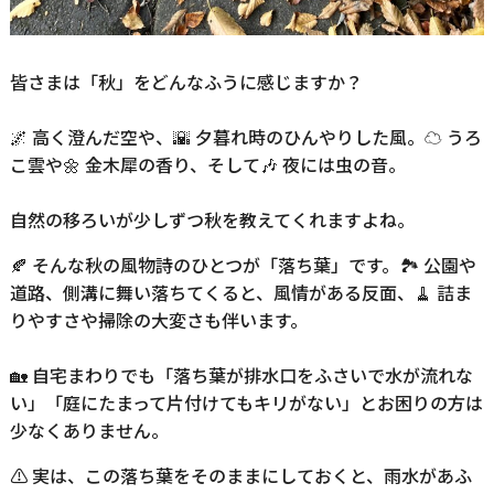
皆さまは「秋」をどんなふうに感じますか？
🌌 高く澄んだ空や、🌇 夕暮れ時のひんやりした風。☁️ うろ
こ雲や🌼 金木犀の香り、そして🎶 夜には虫の音。
自然の移ろいが少しずつ秋を教えてくれますよね。
🍂 そんな秋の風物詩のひとつが「落ち葉」です。🏞️ 公園や
道路、側溝に舞い落ちてくると、風情がある反面、🧹 詰ま
りやすさや掃除の大変さも伴います。
🏡 自宅まわりでも「落ち葉が排水口をふさいで水が流れな
い」「庭にたまって片付けてもキリがない」とお困りの方は
少なくありません。
⚠️ 実は、この落ち葉をそのままにしておくと、雨水があふ